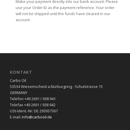
Make your payment directly into our bank account. Please
use your Order ID as the payment reference. Your order
will not be shipped until the funds have cleared in our
account.
KONTAKT
Carbo Oil
53534 Wiesemscheid a.Nürburgring - Schulstrasse 15
GERMANY
Telefon +49 2691 / 938 941
Telefax +49 2691 / 938 942
USt-Ident.-Nr: DE 293937367
E mail:
info@carbooil.de