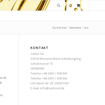
Du bist hier:
Startseite
/
are
KONTAKT
Carbo Oil
53534 Wiesemscheid a.Nürburgring -
Schulstrasse 15
GERMANY
Telefon +49 2691 / 938 941
us et
Telefax +49 2691 / 938 942
at
USt-Ident.-Nr: DE 293937367
E mail:
info@carbooil.de
us.