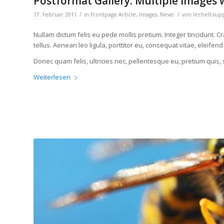
Postformat Gallery: Multiple images w
/
/
17. Februar 2011
in
Frontpage Article
,
Images
,
News
von
lechelt-sup
Nullam dictum felis eu pede mollis pretium. Integer tincidunt
tellus. Aenean leo ligula, porttitor eu, consequat vitae, eleifend
Donec quam felis, ultricies nec, pellentesque eu, pretium quis,
Weiterlesen