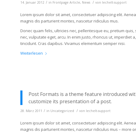
/
/
14. Januar 2012
in
Frontpage Article
,
News
von
lechelt-support
Lorem ipsum dolor sit amet, consectetuer adipiscing elit. Aen
magnis dis parturient montes, nascetur ridiculus mus.
Donec quam felis, ultricies nec, pellentesque eu, pretium quis,
nec, vulputate eget, arcu. In enim justo, rhoncus ut, imperdiet a
tincidunt. Cras dapibus. Vivamus elementum semper nisi.
Weiterlesen
Post Formats is a theme feature introduced wit
customize its presentation of a post.
/
/
28. März 2011
in
Uncategorized
von
lechelt-support
Lorem ipsum dolor sit amet, consectetuer adipiscing elit. Aen
magnis dis parturient montes, nascetur ridiculus mus – more 