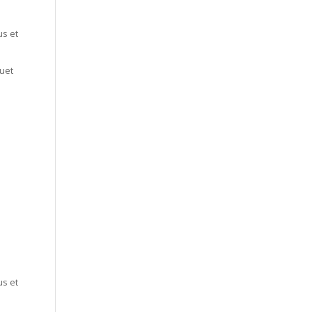
us et
quet
us et