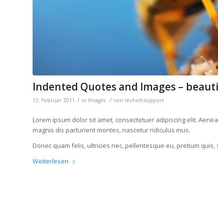
Indented Quotes and Images – beauti
/
/
12. Februar 2011
in
Images
von
lechelt-support
Lorem ipsum dolor sit amet, consectetuer adipiscing elit. Aen
magnis dis parturient montes, nascetur ridiculus mus.
Donec quam felis, ultricies nec, pellentesque eu, pretium quis,
Weiterlesen